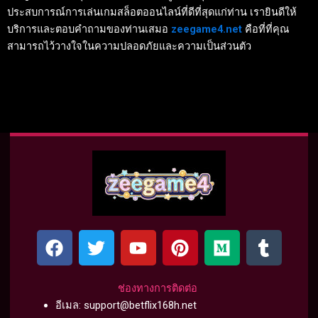
ประสบการณ์การเล่นเกมสล็อตออนไลน์ที่ดีที่สุดแก่ท่าน เรายินดีให้
บริการและตอบคำถามของท่านเสมอ
zeegame4.net
คือที่ที่คุณ
สามารถไว้วางใจในความปลอดภัยและความเป็นส่วนตัว
F
T
Y
P
M
T
a
w
o
i
e
u
c
i
u
n
d
m
e
t
t
t
i
b
ช่องทางการติดต่อ
b
t
u
e
u
l
อีเมล:
support@betflix168h.net